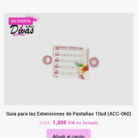
EN OFERTA
Guia para las Extensiones de Pestañas 10ud (ACC-060)
El
El
1,00
€
IVA no Incluido
3,00
€
precio
precio
Añadir al carrito
original
actual