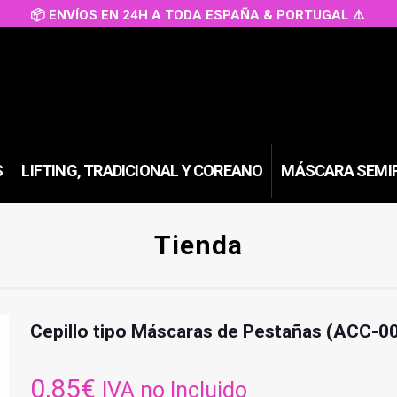
📦 ENVÍOS EN 24H A TODA ESPAÑA & PORTUGAL ⚠️
S
LIFTING, TRADICIONAL Y COREANO
MÁSCARA SEMI
Tienda
Cepillo tipo Máscaras de Pestañas (ACC-0
0,85
€
IVA no Incluido