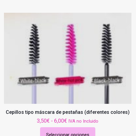
Cepillos tipo máscara de pestañas (diferentes colores)
Rango
3,50
€
-
6,00
€
IVA no Incluido
de
Seleccionar opciones
precios: