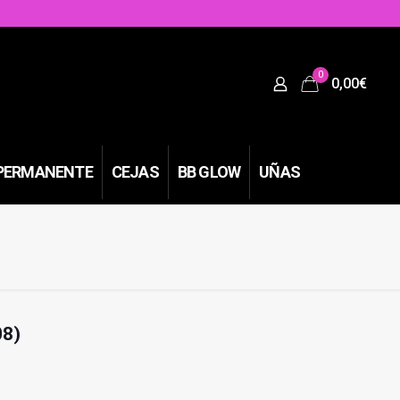
0
0,00
€
PERMANENTE
CEJAS
BB GLOW
UÑAS
08)