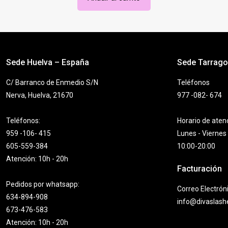
Sede Huelva – España
Sede Tarrag
C/ Barranco de Enmedio S/N
Teléfonos
Nerva, Huelva, 21670
977 -082- 674
Teléfonos:
Horario de aten
959 -106- 415
Lunes - Viernes
605-559-384
10:00-20:00
Atención: 10h - 20h
Facturación
Pedidos por whatsapp:
Correo Electrón
634-894-908
info@divaslas
673-476-583
Atención: 10h - 20h