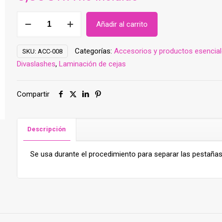
Cepillo
Añadir al carrito
tipo
Máscaras
Categorías:
Accesorios y productos esencia
SKU:
ACC-008
de
Divaslashes
,
Laminación de cejas
Pestañas
(ACC-
008)
Compartir
cantidad
Descripción
Se usa durante el procedimiento para separar las pestañas