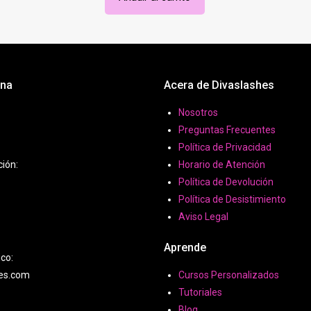
era:
es:
3,00€.
1,00€.
ona
Acera de Divaslashes
Nosotros
Preguntas Frecuentes
Política de Privacidad
ción:
Horario de Atención
Política de Devolución
Política de Desistimiento
Aviso Legal
Aprende
ico:
hes.com
Cursos Personalizados
Tutoriales
Blog