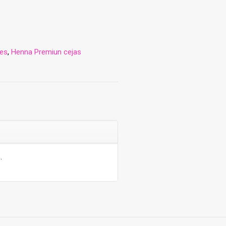
les
,
Henna Premiun cejas
.