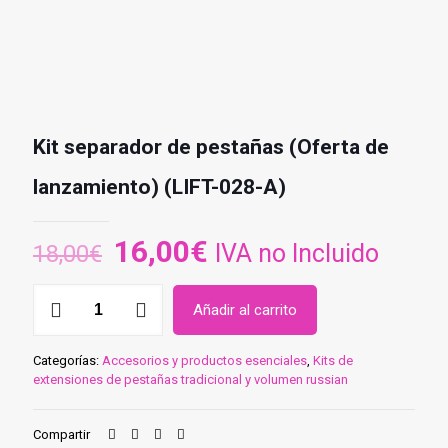
Kit separador de pestañas (Oferta de
lanzamiento) (LIFT-028-A)
El
El
16,00
€
IVA no Incluido
18,00
€
precio
precio
Kit
original
actual
Añadir al carrito
separador
de
era:
es:
pestañas
Categorías:
Accesorios y productos esenciales
18,00€.
16,00€.
,
Kits de
(Oferta
extensiones de pestañas tradicional y volumen russian
de
lanzamiento)
(LIFT-
Compartir
028-