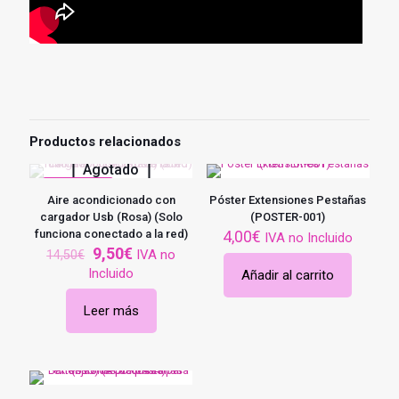
Productos relacionados
Agotado
EN OFERTA
Aire acondicionado con
Póster Extensiones Pestañas
cargador Usb (Rosa) (Solo
(POSTER-001)
funciona conectado a la red)
4,00
€
IVA no Incluido
El
El
9,50
€
IVA no
14,50
€
precio
precio
Incluido
Añadir al carrito
original
actual
era:
es:
Leer más
14,50€.
9,50€.