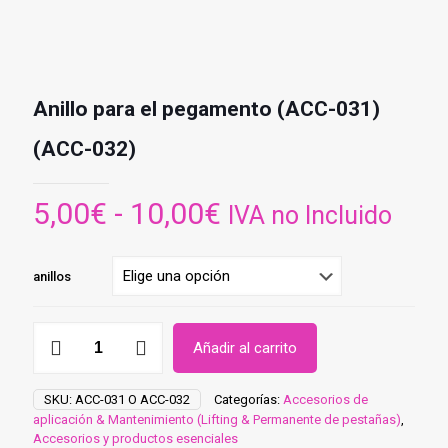
Anillo para el pegamento (ACC-031)
(ACC-032)
Rango
5,00
€
-
10,00
€
IVA no Incluido
de
precios:
anillos
desde
5,00€
Anillo
Añadir al carrito
para
hasta
el
10,00€
pegamento
SKU:
ACC-031 O ACC-032
Categorías:
Accesorios de
(ACC-
aplicación & Mantenimiento (Lifting & Permanente de pestañas)
,
031)
Accesorios y productos esenciales
(ACC-