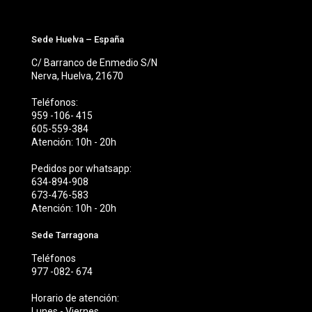
variantes.
Las
opciones
Sede Huelva – España
se
C/ Barranco de Enmedio S/N
pueden
Nerva, Huelva, 21670
elegir
en
Teléfonos:
la
959 -106- 415
página
605-559-384
de
Atención: 10h - 20h
producto
Pedidos por whatsapp:
634-894-908
673-476-583
Atención: 10h - 20h
Sede Tarragona
Teléfonos
977 -082- 674
Horario de atención:
Lunes - Viernes