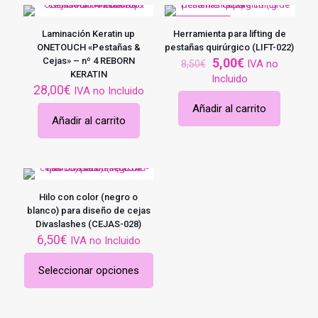
EN OFERTA
Laminación Keratin up
Herramienta para lifting de
ONETOUCH «Pestañas &
pestañas quirúrgico (LIFT-022)
El
El
Cejas» – nº 4 REBORN
5,00
€
IVA no
8,50
€
precio
precio
KERATIN
Incluido
original
actual
28,00
€
IVA no Incluido
era:
es:
Añadir al carrito
8,50€.
5,00€.
Añadir al carrito
Hilo con color (negro o
blanco) para diseño de cejas
Divaslashes (CEJAS-028)
6,50
€
IVA no Incluido
Seleccionar opciones
Este
producto
tiene
múltiples