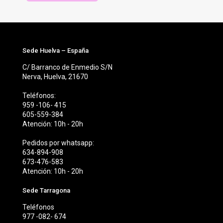
producto
producto
Sede Huelva – España
C/ Barranco de Enmedio S/N
Nerva, Huelva, 21670
Teléfonos:
959 -106- 415
605-559-384
Atención: 10h - 20h
Pedidos por whatsapp:
634-894-908
673-476-583
Atención: 10h - 20h
Sede Tarragona
Teléfonos
977 -082- 674