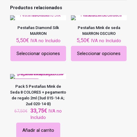
Productos relacionados
Pestañas Diamond Silk
Pestañas Mink de seda
MARRON
MARRON OSCURO
5,50
€
5,50
€
IVA no Incluido
IVA no Incluido
Seleccionar opciones
Seleccionar opciones
Este
Este
producto
producto
tiene
tiene
múltiples
múltiples
variantes.
variantes.
EN OFERTA
Las
Las
Pack 5 Pestañas Mink de
opciones
opciones
Seda 8 COLORES + pegamento
se
se
de regalo 2ml (3ud 015-14-A;
pueden
pueden
2ud 020-14-B)
elegir
elegir
El
El
33,75
€
IVA no
67,50
€
en
en
precio
precio
Incluido
la
la
original
actual
página
página
era:
es:
Añadir al carrito
de
de
67,50€.
33,75€.