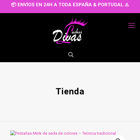
📦 ENVÍOS EN 24H A TODA ESPAÑA & PORTUGAL ⚠️
Tienda