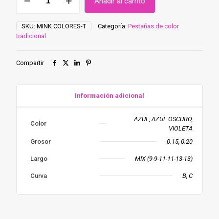
Añadir al carrito
Mink
de
seda
SKU:
MINK COLORES-T
Categoría:
Pestañas de color
de
tradicional
colores
–
Tecnica
Compartir
tradicional
cantidad
Información adicional
AZUL, AZUL OSCURO,
Color
VIOLETA
Grosor
0.15, 0.20
Largo
MIX (9-9-11-11-13-13)
Curva
B, C