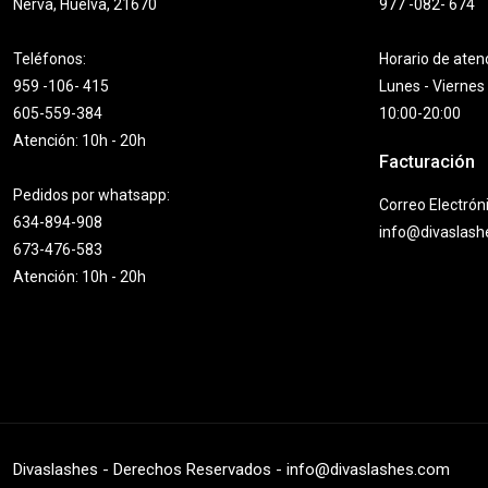
Nerva, Huelva, 21670
977 -082- 674
Teléfonos:
Horario de aten
959 -106- 415
Lunes - Viernes
605-559-384
10:00-20:00
Atención: 10h - 20h
Facturación
Pedidos por whatsapp:
Correo Electrón
634-894-908
info@divaslas
673-476-583
Atención: 10h - 20h
Divaslashes - Derechos Reservados - info@divaslashes.com