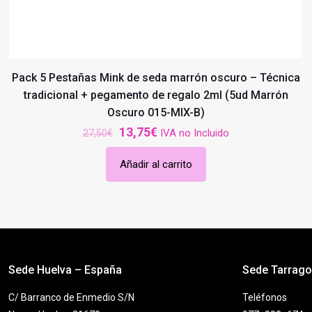
Pack 5 Pestañas Mink de seda marrón oscuro – Técnica
tradicional + pegamento de regalo 2ml (5ud Marrón
Oscuro 015-MIX-B)
El
El
13,75
€
IVA no Incluido
27,50
€
precio
precio
Añadir al carrito
original
actual
era:
es:
27,50€.
13,75€.
Sede Huelva – España
Sede Tarrag
C/ Barranco de Enmedio S/N
Teléfonos