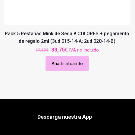
Pack 5 Pestañas Mink de Seda 8 COLORES + pegamento
de regalo 2ml (3ud 015-14-A; 2ud 020-14-B)
El
El
33,75
€
IVA no Incluido
67,50
€
precio
precio
Añadir al carrito
original
actual
era:
es:
67,50€.
33,75€.
Descarga nuestra App