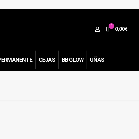
0
0,00€
PERMANENTE
CEJAS
BB GLOW
UÑAS