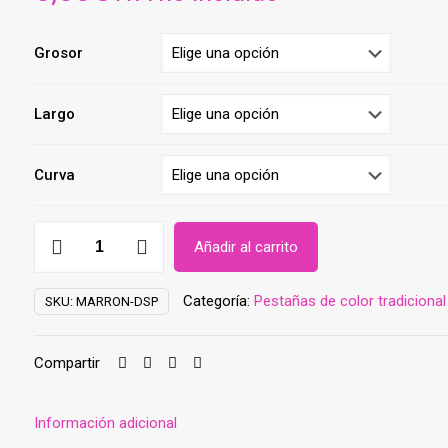
Grosor
Largo
Curva
Pestañas
Añadir al carrito
Diamond
Silk
Categoría:
Pestañas de color tradicional
SKU:
MARRON-DSP
MARRON
cantidad
Compartir
Información adicional