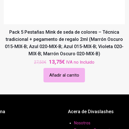
Pack 5 Pestañas Mink de seda de colores – Técnica
tradicional + pegamento de regalo 2ml (Marrón Oscuro
015-MIX-B; Azul 020-MIX-B; Azul 015-MIX-B; Violeta 020-
MIX-B; Marrón Oscuro 020-MIX-B)
El
El
13,75
€
IVA no Incluido
27,50
€
precio
precio
Añadir al carrito
original
actual
era:
es:
27,50€.
13,75€.
ona
Acera de Divaslashes
Nosotros