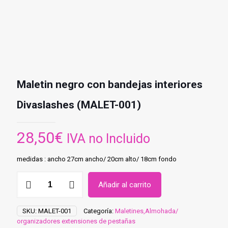
Maletin negro con bandejas interiores
Divaslashes (MALET-001)
28,50
€
IVA no Incluido
medidas : ancho 27cm ancho/ 20cm alto/ 18cm fondo
Maletin
Añadir al carrito
negro
con
bandejas
SKU:
MALET-001
Categoría:
Maletines,Almohada/
interiores
organizadores extensiones de pestañas
Divaslashes