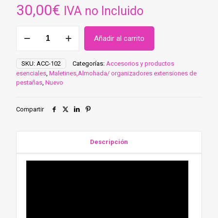
30,00
€
IVA no Incluido
Almohada
Añadir al carrito
Ergonómica
Logo
Divaslashes
SKU:
ACC-102
Categorías:
Accesorios y productos
(ACC-
esenciales
,
Maletines,Almohada/ organizadores extensiones de
102)
pestañas
,
Nuevo
cantidad
Compartir
Descripción