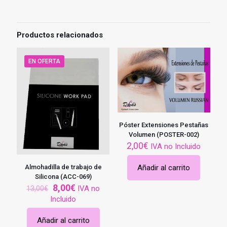
Productos relacionados
EN OFERTA
Póster Extensiones Pestañas
Volumen (POSTER-002)
2,00
€
IVA no Incluido
Añadir al carrito
Almohadilla de trabajo de
Silicona (ACC-069)
El
El
8,00
€
IVA no
13,00
€
precio
precio
Incluido
original
actual
era:
es:
Añadir al carrito
13,00€.
8,00€.