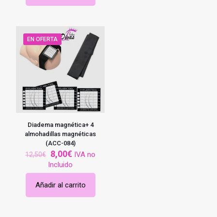
EN OFERTA
Diadema magnética+ 4
almohadillas magnéticas
(ACC-084)
El
El
8,00
€
IVA no
12,50
€
precio
precio
Incluido
original
actual
era:
es:
Añadir al carrito
12,50€.
8,00€.