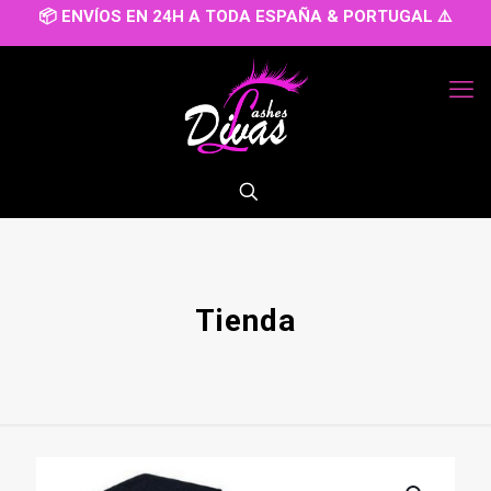
📦 ENVÍOS EN 24H A TODA ESPAÑA & PORTUGAL ⚠️
Tienda