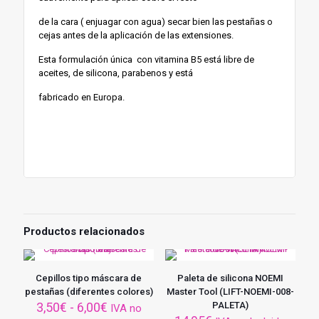
de la cara ( enjuagar con agua) secar bien las pestañas o
cejas antes de la aplicación de las extensiones.
Esta formulación única con vitamina B5 está libre de
aceites, de silicona, parabenos y está
fabricado en Europa.
Productos relacionados
Cepillos tipo máscara de
Paleta de silicona NOEMI
pestañas (diferentes colores)
Master Tool (LIFT-NOEMI-008-
Rango
3,50
€
-
6,00
€
PALETA)
IVA no