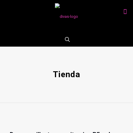
📦 ENVÍOS EN 24H A TODA ESPAÑA & PORTUGAL ⚠️
Tienda