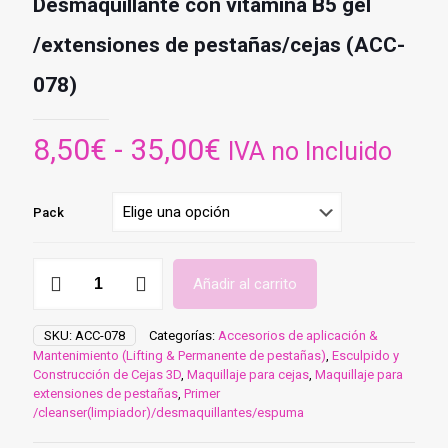
Desmaquillante con vitamina B5 gel
/extensiones de pestañas/cejas (ACC-
078)
Rango
8,50
€
-
35,00
€
IVA no Incluido
de
precios:
Pack
desde
8,50€
Desmaquillante
Añadir al carrito
con
hasta
vitamina
35,00€
B5
SKU:
ACC-078
Categorías:
Accesorios de aplicación &
gel
Mantenimiento (Lifting & Permanente de pestañas)
,
Esculpido y
/extensiones
Construcción de Cejas 3D
,
Maquillaje para cejas
,
Maquillaje para
de
extensiones de pestañas
,
Primer
pestañas/cejas
/cleanser(limpiador)/desmaquillantes/espuma
(ACC-
078)