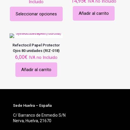
de
14,95
€
IVA no Incluido
Incluido
precios:
desde
Añadir al carrito
Seleccionar opciones
3,50€
Este
hasta
producto
6,00€
tiene
múltiples
variantes.
Las
Refectocil Papel Protector
opciones
Ojos 80 unidades (RIZ-018)
se
6,00
€
IVA no Incluido
pueden
elegir
Añadir al carrito
en
la
página
de
producto
Sede Huelva – España
C/ Barranco de Enmedio S/N
Nerva, Huelva, 21670