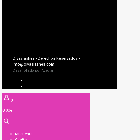
Divaslashes - Derechos Reservados -
info@divaslashes.com
Desarrollado por Avadtar
UV SYSTEM
EXTENSIONES DE PESTAÑAS
0
0,00€
Mi cuenta
Carrito