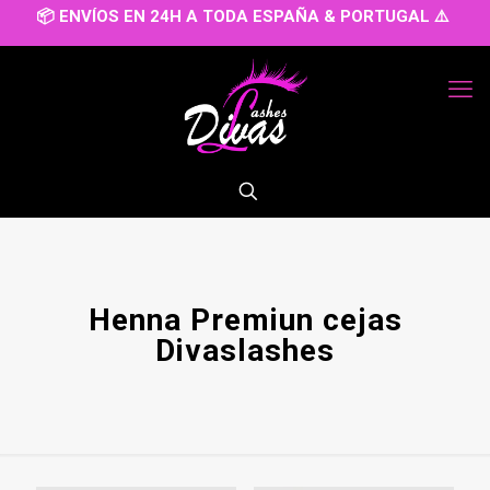
📦 ENVÍOS EN 24H A TODA ESPAÑA & PORTUGAL ⚠️
Henna Premiun cejas
Divaslashes