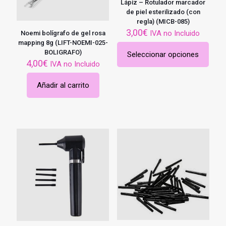
Lápiz – Rotulador marcador
de piel esterilizado (con
regla) (MICB-085)
3,00
€
IVA no Incluido
Noemi bolígrafo de gel rosa
mapping 8g (LIFT-NOEMI-025-
BOLIGRAFO)
Seleccionar opciones
Este
4,00
€
IVA no Incluido
producto
tiene
Añadir al carrito
múltiples
variantes.
Las
opciones
se
pueden
elegir
en
la
página
de
producto