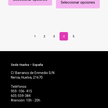
era:
es:
3,50€
Este
Seleccionar opciones
7,00€.
5,00€.
Este
hasta
producto
producto
30,00€
tiene
tiene
múltiples
múltiples
variantes.
variantes.
Las
Las
opciones
opciones
se
1
2
3
4
5
se
pueden
pueden
elegir
elegir
en
en
la
la
página
página
de
de
Sede Huelva – España
producto
producto
C/ Barranco de Enmedio S/N
Nerva, Huelva, 21670
Teléfonos:
959 -106- 415
605-559-384
Atención: 10h - 20h