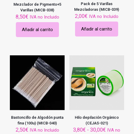
Pack de 5 Varillas
Mezclador de Pigmento+5
Mezcladoras (MICB-039)
Varillas (MICB-038)
2,00
€
8,50
€
IVA no Incluido
IVA no Incluido
Añadir al carrito
Añadir al carrito
Bastoncillo de Algodón punta
Hilo depilación Orgánico
fina (100u) (MICB-040)
(CEJAS-021)
Rango
2,50
€
3,80
€
-
30,00
€
IVA no Incluido
IVA no