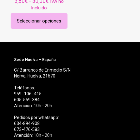
Rango
3,80
€
-
30,00
€
IVA no
de
Incluido
precios:
desde
Seleccionar opciones
3,80€
Este
hasta
producto
30,00€
tiene
múltiples
variantes.
Las
opciones
Sede Huelva – España
se
C/ Barranco de Enmedio S/N
pueden
Nerva, Huelva, 21670
elegir
en
Teléfonos:
la
959 -106- 415
página
605-559-384
de
Atención: 10h - 20h
producto
Pedidos por whatsapp:
634-894-908
673-476-583
Atención: 10h - 20h