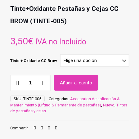
Tinte+Oxidante Pestañas y Cejas CC
BROW (TINTE-005)
3,50
€
IVA no Incluido
Tinte + Oxidante CC Brow
Tinte+Oxidante
Añadir al carrito
Pestañas
y
Cejas
SKU:
TINTE-005
Categorías:
Accesorios de aplicación &
CC
Mantenimiento (Lifting & Permanente de pestañas)
,
Nuevo
,
Tintes
BROW
de pestañas y cejas
(TINTE-
005)
cantidad
Compartir