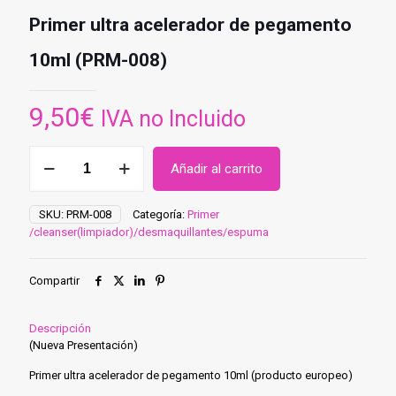
Primer ultra acelerador de pegamento
10ml (PRM-008)
9,50
€
IVA no Incluido
Primer
Añadir al carrito
ultra
acelerador
de
SKU:
PRM-008
Categoría:
Primer
pegamento
/cleanser(limpiador)/desmaquillantes/espuma
10ml
(PRM-
008)
Compartir
cantidad
Descripción
(Nueva Presentación)
Primer ultra acelerador de pegamento 10ml (producto europeo)