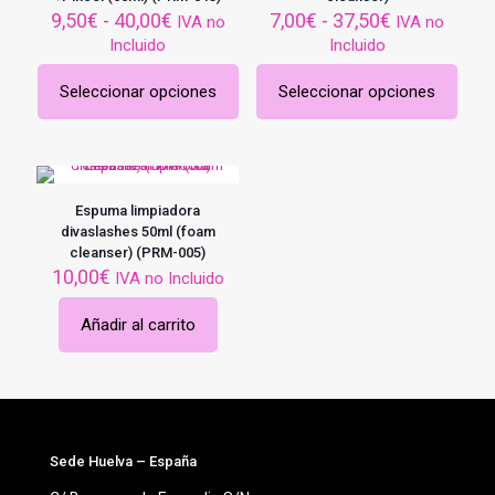
Rango
Rango
9,50
€
-
40,00
€
7,00
€
-
37,50
€
IVA no
IVA no
de
de
Incluido
Incluido
precios:
precios:
desde
desde
Seleccionar opciones
Seleccionar opciones
9,50€
7,00€
Este
Este
hasta
hasta
producto
producto
40,00€
37,50€
tiene
tiene
múltiples
múltiples
variantes.
variantes.
Las
Las
Espuma limpiadora
opciones
opciones
divaslashes 50ml (foam
se
se
cleanser) (PRM-005)
pueden
pueden
10,00
€
IVA no Incluido
elegir
elegir
en
en
Añadir al carrito
la
la
página
página
de
de
producto
producto
Sede Huelva – España