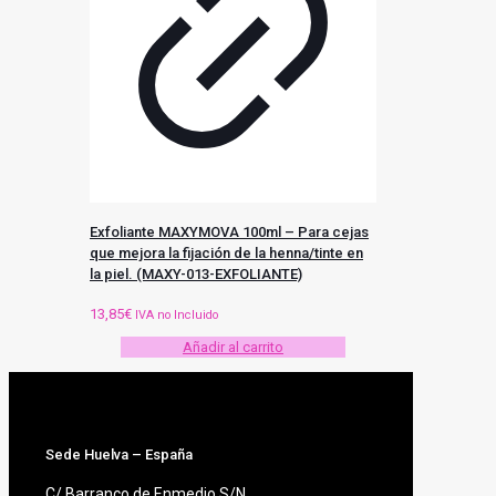
Exfoliante MAXYMOVA 100ml – Para cejas
que mejora la fijación de la henna/tinte en
la piel. (MAXY-013-EXFOLIANTE)
13,85
€
IVA no Incluido
Añadir al carrito
Sede Huelva – España
C/ Barranco de Enmedio S/N