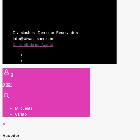
Divaslashes - Derechos Reservados -
info@divaslashes.com
Desarrollado por Avadtar
UV SYSTEM
EXTENSIONES DE PESTAÑAS
0
0,00€
Mi cuenta
Carrito
✕
Acceder