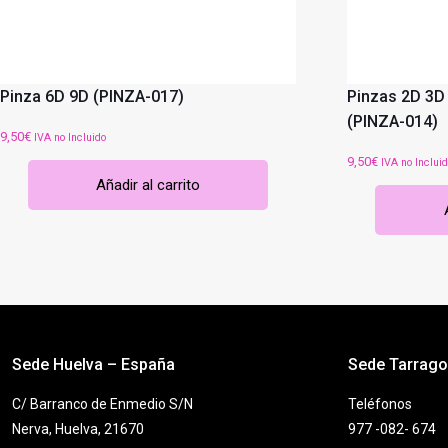
Pinza 6D 9D (PINZA-017)
Pinzas 2D 3D
(PINZA-014)
9,50
€
IVA no Incluido
9,50
€
IVA no Inclui
Añadir al carrito
Sede Huelva – España
Sede Tarrag
C/ Barranco de Enmedio S/N
Teléfonos
Nerva, Huelva, 21670
977 -082- 674