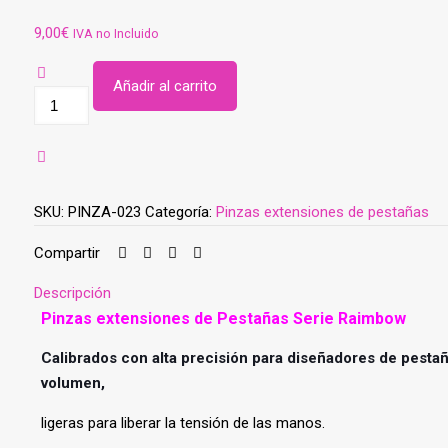
9,00
€
IVA no Incluido
Añadir al carrito
Pinzas
extensiones
de
Pestañas
Serie
SKU:
PINZA-023
Categoría:
Pinzas extensiones de pestañas
Raimbow
RECTA
Compartir
(Azul)
Descripción
(PINZA-
Pinzas extensiones de Pestañas Serie Raimbow
023)
cantidad
Calibrados con alta precisión para diseñadores de pestañ
volumen,
ligeras para liberar la tensión de las manos.