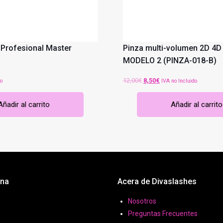
 Profesional Master
Pinza multi-volumen 2D 4D
MODELO 2 (PINZA-018-B)
El
El
12,00
€
8,50
€
do
IVA no Incluido
precio
precio
Añadir al carrito
Añadir al carrito
original
actual
era:
es:
12,00€.
8,50€.
ona
Acera de Divaslashes
Nosotros
Preguntas Frecuentes