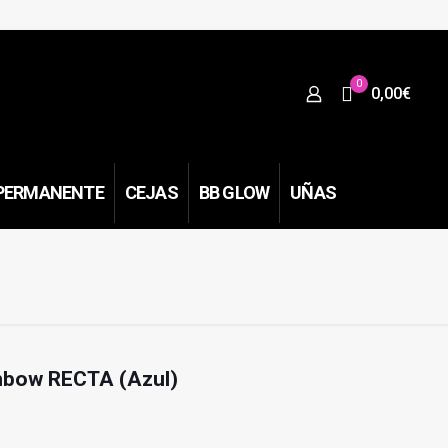
0
0,00€
PERMANENTE
CEJAS
BB GLOW
UÑAS
imbow RECTA (Azul)