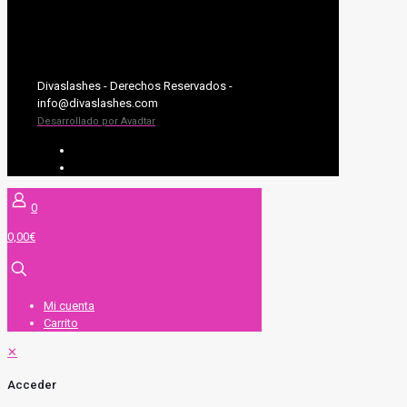
Divaslashes - Derechos Reservados -
info@divaslashes.com
Desarrollado por Avadtar
UV SYSTEM
EXTENSIONES DE PESTAÑAS
0
0,00€
Mi cuenta
Carrito
✕
Acceder