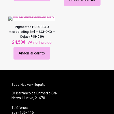
Pigmentos PUREBEAU
microblading 3ml – SCHOKO –
Cejas (PIG-019)
24,50
€
IVA no Incluido
Añadir al carrito
Sede Huelva – España
C/ Barranco de Enmedio S/N
Nerva, Huelva, 21670
Teléfonos:
959 -106- 415