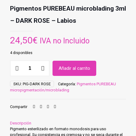
Pigmentos PUREBEAU microblading 3ml
– DARK ROSE – Labios
24,50
€
IVA no Incluido
4 disponibles
Pigmentos
Añadir al carrito
PUREBEAU
microblading
3ml
SKU:
PIG-DARK ROSE
Categoría:
Pigmentos PUREBEAU
-
micropigmentación/microblading
DARK
ROSE
-
Compartir
Labios
cantidad
Descripción
Pigmento esterilizado en formato monodosis para uso
profesional. Su consistencia es cremosa y no se seca durante el