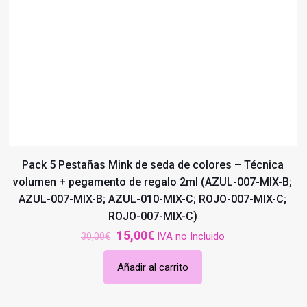
Pack 5 Pestañas Mink de seda de colores – Técnica
volumen + pegamento de regalo 2ml (AZUL-007-MIX-B;
AZUL-007-MIX-B; AZUL-010-MIX-C; ROJO-007-MIX-C;
ROJO-007-MIX-C)
El
El
15,00
€
IVA no Incluido
30,00
€
precio
precio
Añadir al carrito
original
actual
era:
es:
30,00€.
15,00€.