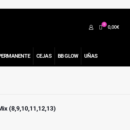
0
0,00€
PERMANENTE
CEJAS
BB GLOW
UÑAS
Mix (8,9,10,11,12,13)