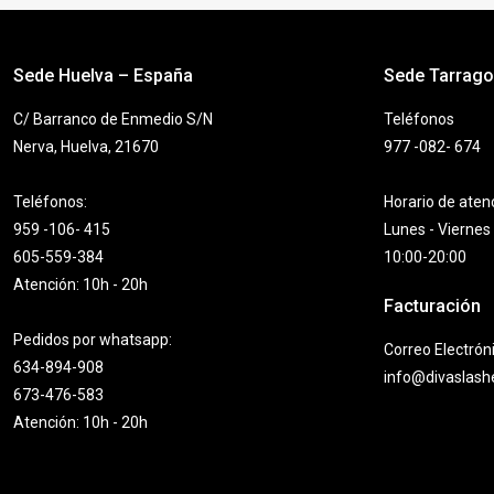
variantes.
Las
opciones
Sede Huelva – España
Sede Tarrag
se
pueden
C/ Barranco de Enmedio S/N
Teléfonos
elegir
Nerva, Huelva, 21670
977 -082- 674
en
la
Teléfonos:
Horario de aten
página
959 -106- 415
Lunes - Viernes
de
605-559-384
10:00-20:00
producto
Atención: 10h - 20h
Facturación
Pedidos por whatsapp:
Correo Electrón
634-894-908
info@divaslas
673-476-583
Atención: 10h - 20h