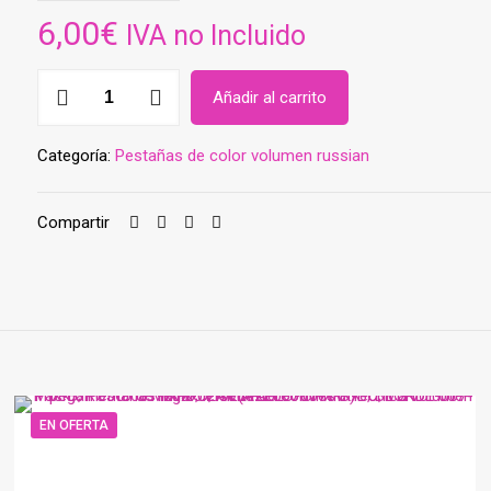
6,00
€
IVA no Incluido
Pestañas
Añadir al carrito
volumen
russian
Categoría:
Pestañas de color volumen russian
blue
light
tallas
Compartir
Mix
(8,9,10,11,12,13)
diametro
007curva
C
cantidad
EN OFERTA