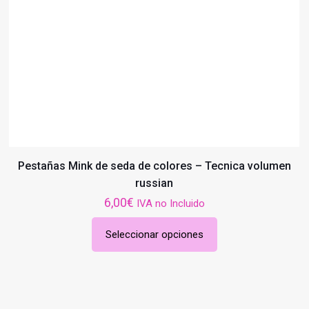
Pestañas Mink de seda de colores – Tecnica volumen
russian
6,00
€
IVA no Incluido
Seleccionar opciones
Este
producto
tiene
múltiples