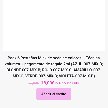
Pack 6 Pestañas Mink de seda de colores – Técnica
volumen + pegamento de regalo 2ml (AZUL-007-MIX-B;
BLONDE 007-MIX-B; ROJO 007-MIX-C; AMARILLO-007-
MIX-C; VERDE-007-MIX-B; VIOLETA-007-MIX-B)
El
El
18,00
€
IVA no Incluido
36,00
€
precio
precio
Añadir al carrito
original
actual
era:
es:
36,00€.
18,00€.