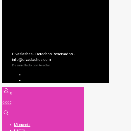
Divaslashes - Derechos Reservados -
info@divaslashes.com
Desarrollado por Avadtar
UV SYSTEM
EXTENSIONES DE PESTAÑAS
0
0,00€
Mi cuenta
Carrito