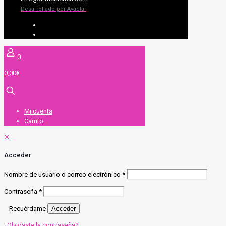
Desarrollado por Avadtar
UV SYSTEM
EXTENSIONES DE PESTAÑAS
0
0,00€
Mi cuenta
Carrito
✕
Acceder
Nombre de usuario o correo electrónico
*
Contraseña
*
Recuérdame
Acceder
¿Olvidaste la contraseña?