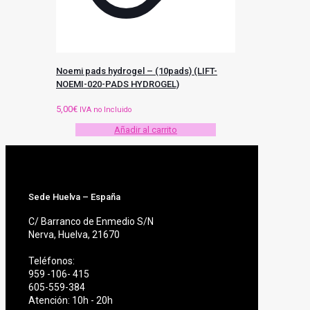
Noemi pads hydrogel – (10pads) (LIFT-
NOEMI-020-PADS HYDROGEL)
5,00
€
IVA no Incluido
Añadir al carrito
Sede Huelva – España
C/ Barranco de Enmedio S/N
Nerva, Huelva, 21670
Teléfonos:
959 -106- 415
605-559-384
Atención: 10h - 20h