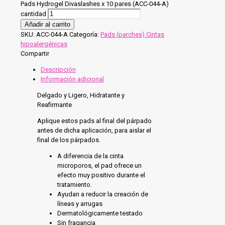
Pads Hydrogel Divaslashes x 10 pares (ACC-044-A)
cantidad
Añadir al carrito
SKU:
ACC-044-A
Categoría:
Pads (parches) Cintas
hipoalergénicas
Compartir
Descripción
Información adicional
Delgado y Ligero, Hidratante y
Reafirmante
Aplique estos pads al final del párpado
antes de dicha aplicación, para aislar el
final de los párpados.
A diferencia de la cinta
microporos, el pad ofrece un
efecto muy positivo durante el
tratamiento.
Ayudan a reducir la creación de
líneas y arrugas
Dermatológicamente testado
Sin fragancia