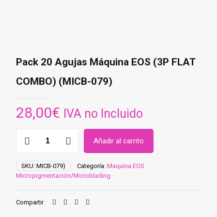
Pack 20 Agujas Máquina EOS (3P FLAT
COMBO) (MICB-079)
28,00
€
IVA no Incluido
Pack
Añadir al carrito
20
Agujas
Máquina
SKU:
MICB-079)
Categoría:
Maquina EOS
EOS
Micropigmentación/Microblading
(3P
FLAT
COMBO)
Compartir
(MICB-
079)