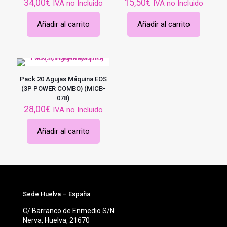
34,00
€
15,50
€
IVA no Incluido
IVA no Incluido
Añadir al carrito
Añadir al carrito
Pack 20 Agujas Máquina EOS
(3P POWER COMBO) (MICB-
078)
28,00
€
IVA no Incluido
Añadir al carrito
Sede Huelva – España
C/ Barranco de Enmedio S/N
Nerva, Huelva, 21670