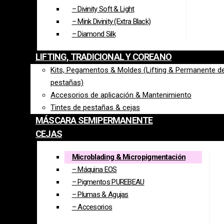
Kit Lifting Coreano BEAUTY WAVE (pestañas 
– Divinity Soft & Light
– Mink Divinity (Extra Black)
70,00
€
-
78,00
€
Rango de precios: desde 70,00€ hasta 78,00€
IVA no
– Diamond Silk
lift-031
LIFTING, TRADICIONAL Y COREANO
lift-031
Kits, Pegamentos & Moldes (Lifting & Permanente d
pestañas)
Kit Lifting Coreano BEAUTY WAVE (pestañas y cejas) (LIFT-031-C
Accesorios de aplicación & Mantenimiento
Añadir al carrito
Tintes de pestañas & cejas
SKU:
LIFT-031-KOREANO
Categoría:
Kits , Pegamentos & Moldes (
MÁSCARA SEMIPERMANENTE
Compartir
CEJAS
Descripción
Información adicional
Microblading & Micropigmentación
– Máquina EOS
LIFTING COREANO CON DIVASLASHES
– Pigmentos PUREBEAU
– Plumas & Agujas
¿Deseas realizar el siguiente nivel de Lifting de pestañas?
– Accesorios
Incluye: