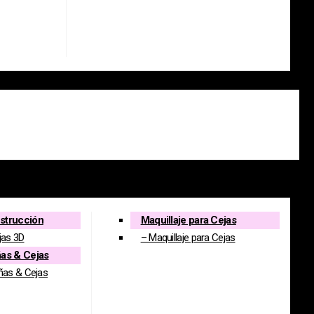
strucción
Maquillaje para Cejas
jas 3D
– Maquillaje para Cejas
ñas & Cejas
ñas & Cejas