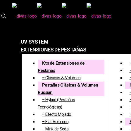
UV SYSTEM
EXTENSIONES DE PESTAÑAS
Tienda
Kits de Extensiones de
Pestañas
– Clásicas & Volumen
Pestañas Clásicas & Volumen
Russian
– Hybrid (Pestañas
Tecnológicas)
– Efecto Mojado
– Flat Volumen
– Mink de Seda