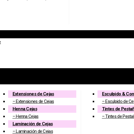
y cejas) (LIFT-031-COREANO) –
 Incluido
e
OREANO) - cantidad
Lifting de pestañas/Permanente de pestañas)
Extensiones de Cejas
Esculpido & Con
– Extensiones de Cejas
– Esculpido de Ce
Henna Cejas
Tintes de Pesta
– Henna Cejas
– Tintes de Pesta
Laminación de Cejas
– Laminación de Cejas