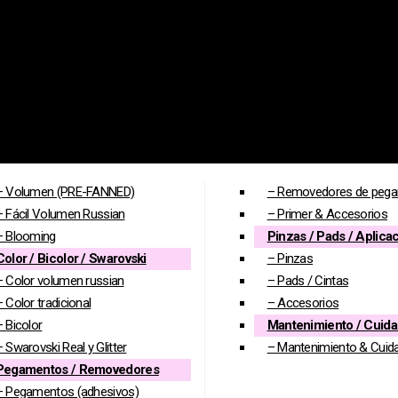
– Volumen (PRE-FANNED)
– Removedores de peg
– Fácil Volumen Russian
– Primer & Accesorios
– Blooming
Pinzas / Pads / Aplica
Color / Bicolor / Swarovski
– Pinzas
– Color volumen russian
– Pads / Cintas
– Color tradicional
– Accesorios
– Bicolor
Mantenimiento / Cuid
– Swarovski Real y Glitter
– Mantenimiento & Cuid
Pegamentos / Removedores
– Pegamentos (adhesivos)