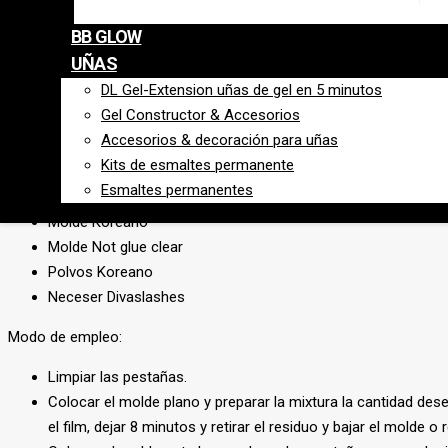
Kit Lifting Beauty Wave
BB GLOW
Crema 1: crema con Aminoácidos, hace que las pestañ
UÑAS
Crema 2: crema con Aminoácidos,
refuerza la forma.
DL Gel-Extension uñas de gel en 5 minutos
Esencia natural: proporciona nutrición adicional y for
Gel Constructor & Accesorios
Vitamina de queratina: el componente vital de LASH N
Accesorios & decoración para uñas
Pegamento de pestañas
.
Kits de esmaltes permanente
Almohadillas de silicona 5 tallas XS-S-M-L-XL.
Esmaltes permanentes
Cepillo de fresa x 4u pincel especial para realizar lash
Molde Koreano
Molde Not glue clear
Polvos Koreano
Neceser Divaslashes
Modo de empleo:
Limpiar las pestañas.
Colocar el molde plano y preparar la mixtura la cantidad des
el film, dejar 8 minutos y retirar el residuo y bajar el molde o re