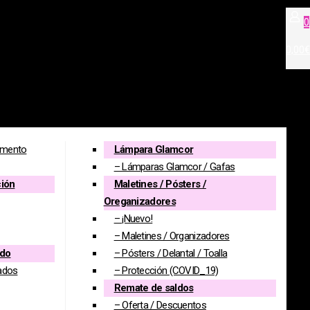
0
0,00€
amento
Lámpara Glamcor
– Lámparas Glamcor / Gafas
ción
Maletines / Pósters /
Oreganizadores
– ¡Nuevo!
– Maletines / Organizadores
ado
– Pósters / Delantal / Toalla
ados
– Protección (COVID_19)
Remate de saldos
– Oferta / Descuentos