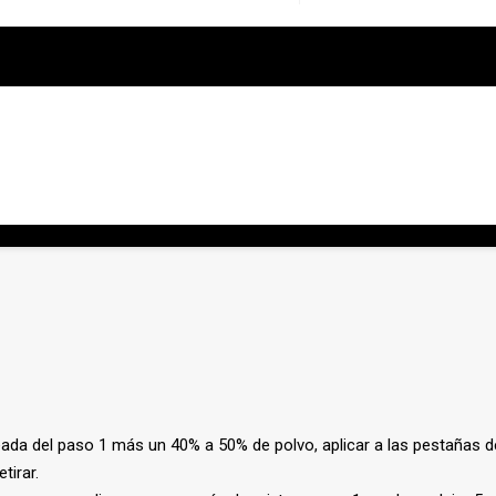
as sean más flexibles
talece las pestañas después del procedimiento.
UTRICIÓN.
Hace las pestañas más gruesas, más fuertes y más salud
 laminación.
eada del paso 1 más un 40% a 50% de polvo, aplicar a las pestañas d
tirar.