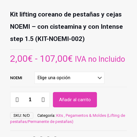
Kit lifting coreano de pestañas y cejas
NOEMI – con cisteamina y con Intense
step 1.5 (KIT-NOEMI-002)
Rango
2,00
€
-
107,00
€
IVA no Incluido
de
precios:
NOEMI
desde
2,00€
Kit
Añadir al carrito
lifting
hasta
coreano
107,00€
de
SKU:
N/D
Categoría:
Kits , Pegamentos & Moldes (Lifting de
pestañas
pestañas/Permanente de pestañas)
y
cejas
NOEMI