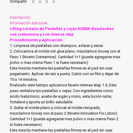
Compartir
-
con
cisteamina
Descripción
y
Información adicional
con
Lifting coreano de Pestañas y cejas NOEMI divaslashes
Intense
con cisteamina y con intense step
step
Procedimiento y Aplicación
1.5
1. Limpieza de pestañas con shampoo, aclarar y secar
(KIT-
2. Colocamos el molde not glue plano, mezclamos Gooey con el
NOEMI-
Paso 1 (Noemi Cisteamine). Cantidad 1+1 (puede agregarse mas
002)
polvo o mas crema Paso 1 si fuera necesario)
cantidad
Esta mezcla mantiene las pestañas firmes en el pad sin usar
pegamento. Aplicar de raiz a punta. Cubrir con un film y dejar de
10 a 14 minutos.
finalizado este tiempo aplicamos Noemi intense step 1.5; Este
paso revitaliza tus pestañas o cejas. Con ingredientes como
ácido hialurónico, aceite de argán y ricino, esta loción nutre,
fortalece y aporta un brillo saludable.
3. Quitar el molde plano y colocar el molde revopads,
mezclamos Gooey con el paso 2 (Noemi innovation Fix Lotion).
Cantidad 1+1 (puede agregarse mas polvo o mas crema Paso 2
si fuera necesario).
Esta mezcla mantiene las pestañas firmes en el pad sin usar