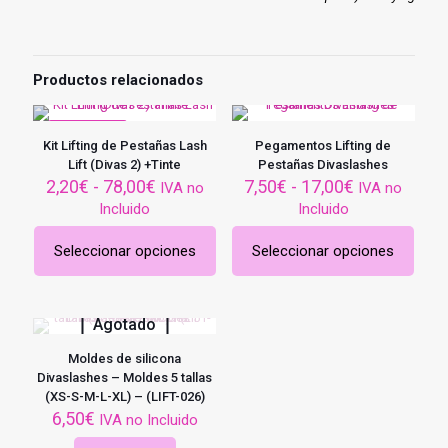
Productos relacionados
EN OFERTA
Kit Lifting de Pestañas Lash
Pegamentos Lifting de
Lift (Divas 2) +Tinte
Pestañas Divaslashes
Rango
Rango
2,20
€
-
78,00
€
7,50
€
-
17,00
€
IVA no
IVA no
de
de
Incluido
Incluido
precios:
precios:
desde
desde
Seleccionar opciones
Seleccionar opciones
2,20€
7,50€
Este
Este
hasta
hasta
producto
producto
78,00€
17,00€
tiene
tiene
múltiples
múltiples
Agotado
variantes.
variantes.
Las
Las
Moldes de silicona
opciones
opciones
Divaslashes – Moldes 5 tallas
se
se
(XS-S-M-L-XL) – (LIFT-026)
pueden
pueden
6,50
€
IVA no Incluido
elegir
elegir