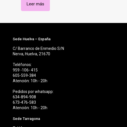
en
en
Leer más
la
la
página
página
de
de
producto
producto
Sede Huelva – España
C/ Barranco de Enmedio S/N
Nerva, Huelva, 21670
Teléfonos:
959 -106- 415
605-559-384
Atención: 10h - 20h
Pedidos por whatsapp:
634-894-908
673-476-583
Atención: 10h - 20h
Sede Tarragona