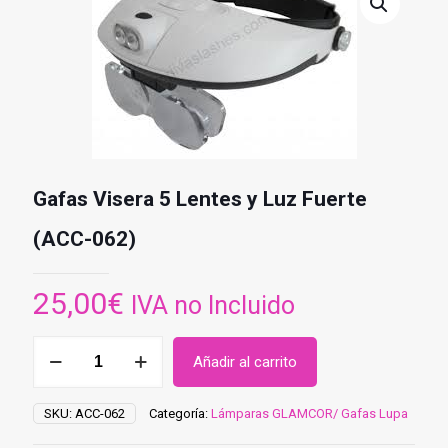
Gafas Visera 5 Lentes y Luz Fuerte
(ACC-062)
25,00
€
IVA no Incluido
Gafas
Añadir al carrito
Visera
5
Lentes
SKU:
ACC-062
Categoría:
Lámparas GLAMCOR/ Gafas Lupa
y
Luz