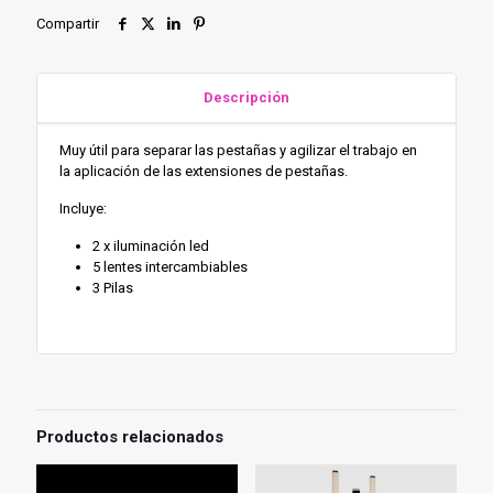
Fuerte
Compartir
(ACC-
062)
cantidad
Descripción
Muy útil para separar las pestañas y agilizar el trabajo en
la aplicación de las extensiones de pestañas.
Incluye:
2 x iluminación led
5 lentes intercambiables
3 Pilas
Productos relacionados