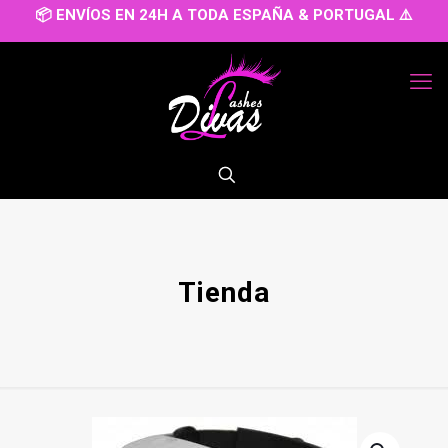
📦 ENVÍOS EN 24H A TODA ESPAÑA & PORTUGAL ⚠️
Tienda