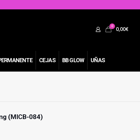
0
0,00€
PERMANENTE
CEJAS
BB GLOW
UÑAS
ng (MICB-084)