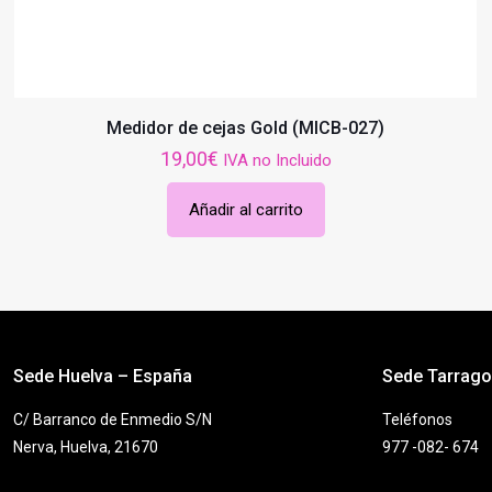
Medidor de cejas Gold (MICB-027)
19,00
€
IVA no Incluido
Añadir al carrito
Sede Huelva – España
Sede Tarrag
C/ Barranco de Enmedio S/N
Teléfonos
Nerva, Huelva, 21670
977 -082- 674