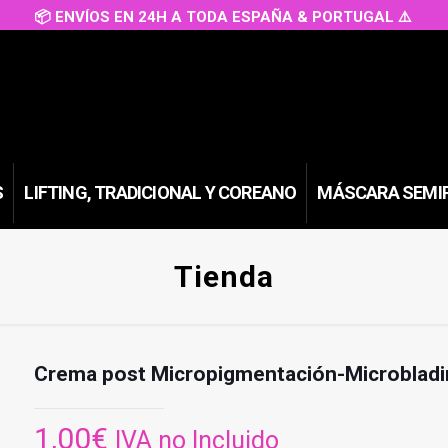
📦 ENVÍOS EN 24H A TODA ESPAÑA & PORTUGAL ⚠️
S
LIFTING, TRADICIONAL Y COREANO
MÁSCARA SEMI
Tienda
Crema post Micropigmentación-Microbladi
1,00
€
IVA no Incluido