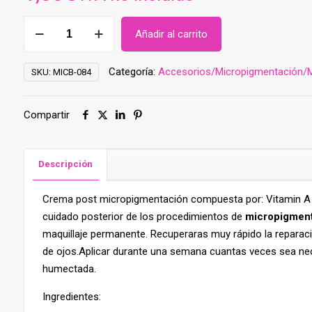
Crema
Añadir al carrito
post
Micropigmentación-
Categoría:
Accesorios/Micropigmentación/M
SKU:
MICB-084
Microblading
(MICB-
084)
Compartir
cantidad
Descripción
Crema post micropigmentación compuesta por: Vitamin A +
cuidado posterior de los procedimientos de
micropigment
maquillaje permanente. Recuperaras muy rápido la reparació
de ojos.Aplicar durante una semana cuantas veces sea nec
humectada.
Ingredientes: