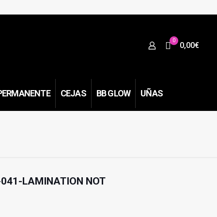
0
0,00€
PERMANENTE
CEJAS
BB GLOW
UÑAS
FT-041-LAMINATION NOT