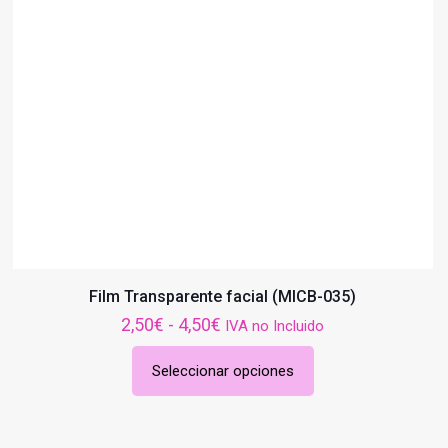
Film Transparente facial (MICB-035)
Rango
2,50
€
-
4,50
€
IVA no Incluido
de
Seleccionar opciones
precios:
Este
desde
producto
2,50€
tiene