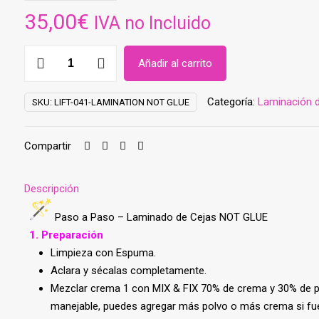
35,00
€
IVA no Incluido
¡Nuevo!
Añadir al carrito
Brow
Lamination
Categoría:
Laminación d
SKU:
LIFT-041-LAMINATION NOT GLUE
NOT
GLUE
-
Compartir
(LIFT-
041-
Descripción
LAMINATION
NOT
Paso a Paso – Laminado de Cejas NOT GLUE
GLUE)
1. Preparación
cantidad
Limpieza con Espuma.
Aclara y sécalas completamente.
Mezclar crema 1 con MIX & FIX 70% de crema y 30% de p
manejable, puedes agregar más polvo o más crema si fuer