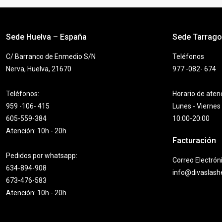
8,50€.
5,00€.
Sede Huelva – España
Sede Tarrag
C/ Barranco de Enmedio S/N
Teléfonos
Nerva, Huelva, 21670
977 -082- 674
Teléfonos:
Horario de aten
959 -106- 415
Lunes - Viernes
605-559-384
10:00-20:00
Atención: 10h - 20h
Facturación
Pedidos por whatsapp:
Correo Electrón
634-894-908
info@divaslas
673-476-583
Atención: 10h - 20h