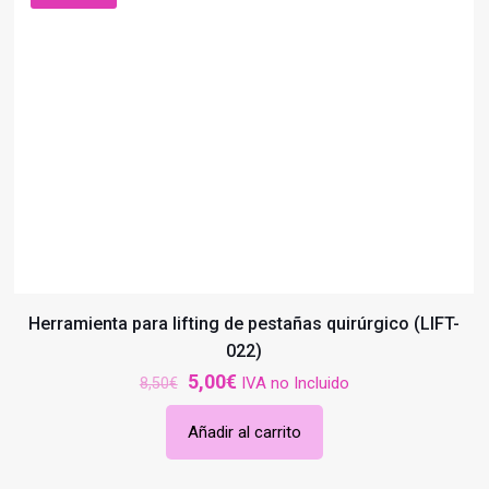
Herramienta para lifting de pestañas quirúrgico (LIFT-
022)
El
El
5,00
€
IVA no Incluido
8,50
€
precio
precio
Añadir al carrito
original
actual
era:
es: