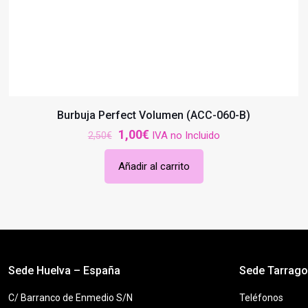
Burbuja Perfect Volumen (ACC-060-B)
El
El
1,00
€
IVA no Incluido
2,50
€
precio
precio
Añadir al carrito
original
actual
era:
es:
2,50€.
1,00€.
Sede Huelva – España
Sede Tarrag
C/ Barranco de Enmedio S/N
Teléfonos