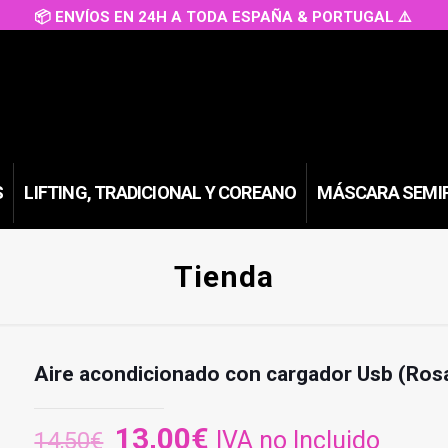
📦 ENVÍOS EN 24H A TODA ESPAÑA & PORTUGAL ⚠️
S
LIFTING, TRADICIONAL Y COREANO
MÁSCARA SEMI
Tienda
Aire acondicionado con cargador Usb (Ros
El
El
13,00
€
IVA no Incluido
14,50
€