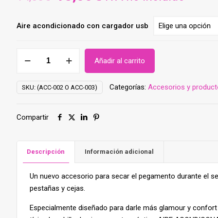
precio
precio
original
actual
Aire acondicionado con cargador usb
era:
es:
14,50€.
13,00€.
Aire
Añadir al carrito
acondicionado
con
Categorías:
Accesorios y product
SKU:
(ACC-002 O ACC-003)
cargador
Usb
(Rosa
Compartir
o
Negro)
cantidad
Descripción
Información adicional
Un nuevo accesorio para secar el pegamento durante el se
pestañas y cejas.
Especialmente diseñado para darle más glamour y confort 