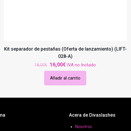
Kit separador de pestañas (Oferta de lanzamiento) (LIFT-
028-A)
El
El
16,00
€
IVA no Incluido
18,00
€
precio
precio
Añadir al carrito
original
actual
era:
es:
18,00€.
16,00€.
ona
Acera de Divaslashes
Nosotros