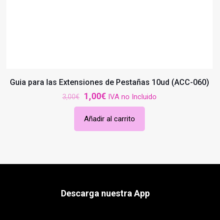
Guia para las Extensiones de Pestañas 10ud (ACC-060)
El
El
1,00
€
IVA no Incluido
3,00
€
precio
precio
Añadir al carrito
original
actual
era:
es:
3,00€.
1,00€.
Descarga nuestra App