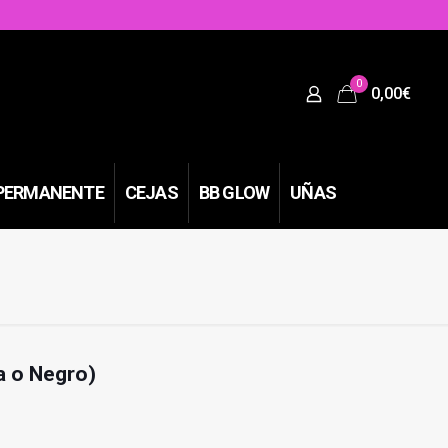
0
0,00€
PERMANENTE
CEJAS
BB GLOW
UÑAS
a o Negro)