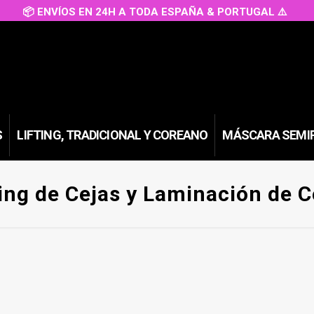
📦 ENVÍOS EN 24H A TODA ESPAÑA & PORTUGAL ⚠️
S
LIFTING, TRADICIONAL Y COREANO
MÁSCARA SEMI
ting de Cejas y Laminación de C