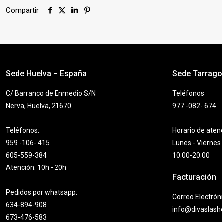
Compartir
Sede Huelva – España
Sede Tarrag
C/ Barranco de Enmedio S/N
Teléfonos
Nerva, Huelva, 21670
977 -082- 674
Teléfonos:
Horario de aten
959 -106- 415
Lunes - Viernes
605-559-384
10:00-20:00
Atención: 10h - 20h
Facturación
Pedidos por whatsapp:
Correo Electrón
634-894-908
info@divaslas
673-476-583